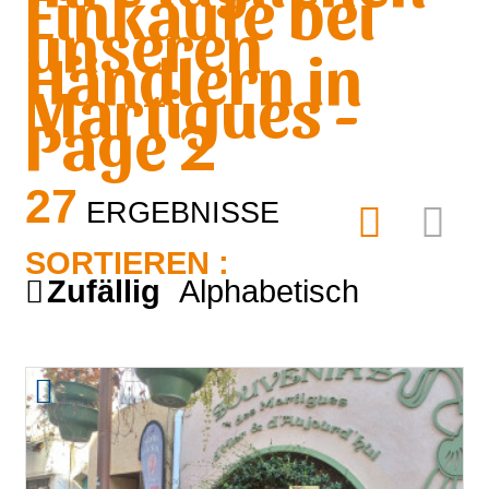
Einkäufe bei
unseren
Händlern in
Martigues -
Page 2
27
ERGEBNISSE
SORTIEREN :
Zufällig
Alphabetisch