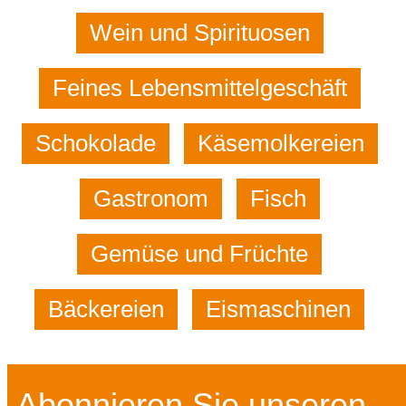
Wein und Spirituosen
Feines Lebensmittelgeschäft
Schokolade
Käsemolkereien
Gastronom
Fisch
Gemüse und Früchte
Bäckereien
Eismaschinen
Abonnieren Sie unseren