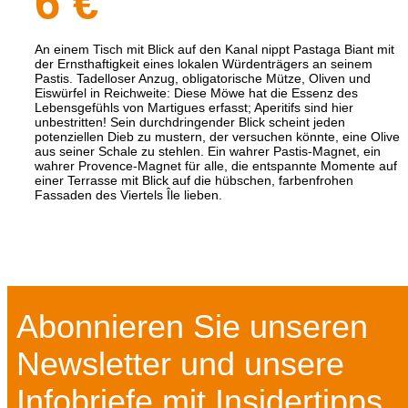
6 €
An einem Tisch mit Blick auf den Kanal nippt Pastaga Biant mit
der Ernsthaftigkeit eines lokalen Würdenträgers an seinem
Pastis. Tadelloser Anzug, obligatorische Mütze, Oliven und
Eiswürfel in Reichweite: Diese Möwe hat die Essenz des
Lebensgefühls von Martigues erfasst; Aperitifs sind hier
unbestritten! Sein durchdringender Blick scheint jeden
potenziellen Dieb zu mustern, der versuchen könnte, eine Olive
aus seiner Schale zu stehlen. Ein wahrer Pastis-Magnet, ein
wahrer Provence-Magnet für alle, die entspannte Momente auf
einer Terrasse mit Blick auf die hübschen, farbenfrohen
Fassaden des Viertels Île lieben.
Abonnieren Sie unseren
Newsletter und unsere
Infobriefe mit Insidertipps