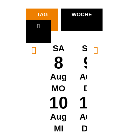
TAG
WOCHE
SA
SO
8
9
Aug
Aug
MO
DI
10
11
Aug
Aug
MI
DO