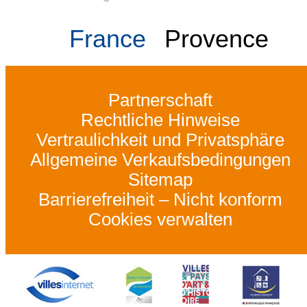
France
Provence
Partnerschaft
Rechtliche Hinweise
Vertraulichkeit und Privatsphäre
Allgemeine Verkaufsbedingungen
Sitemap
Barrierefreiheit – Nicht konform
Cookies verwalten