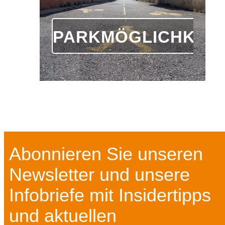
PARKMÖGLICHKEIT
Abonnieren Sie unseren
Newsletter und unsere
Infobriefe mit Insidertipps
und aktuellen