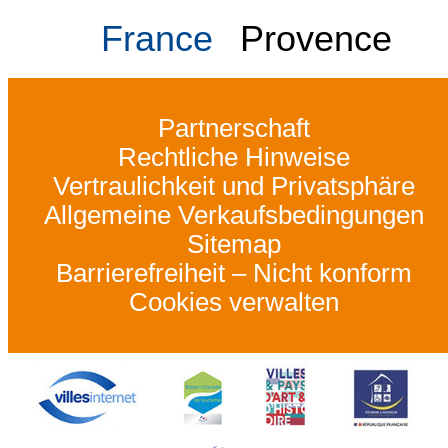
France
Provence
Partnerschaft
Rechtliche Hinweise
Vertraulichkeit und Privatsphäre
Allgemeine Verkaufsbedingungen
Sitemap
Barrierefreiheit – Nicht konform
Cookies verwalten