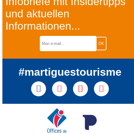
Infobriefe mit Insidertipps
und aktuellen
Informationen...
#martiguestourisme