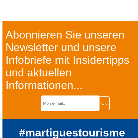
Abonnieren Sie unseren
Newsletter und unsere
Infobriefe mit Insidertipps
und aktuellen
Informationen...
#martiguestourisme