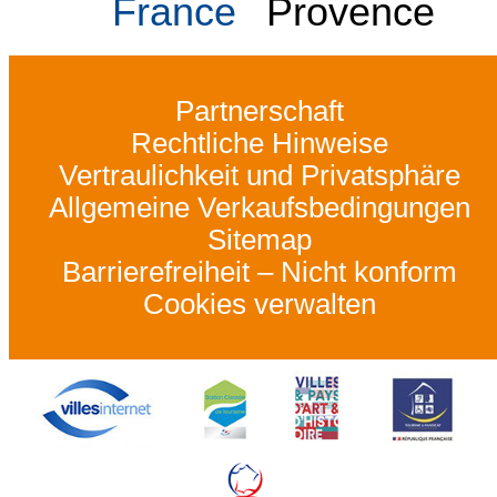
France
Provence
Partnerschaft
Rechtliche Hinweise
Vertraulichkeit und Privatsphäre
Allgemeine Verkaufsbedingungen
Sitemap
Barrierefreiheit – Nicht konform
Cookies verwalten