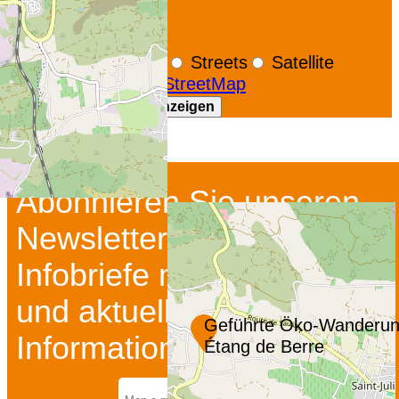
+
−
OpenStreetMap
Streets
Satellite
Leaflet
|
©
OpenStreetMap
GoogleMaps-Karte anzeigen
Abonnieren Sie unseren
Newsletter und unsere
Infobriefe mit Insidertipps
und aktuellen
Geführte Öko-Wanderu
Informationen...
Étang de Berre