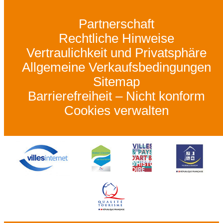
Partnerschaft
Rechtliche Hinweise
Vertraulichkeit und Privatsphäre
Allgemeine Verkaufsbedingungen
Sitemap
Barrierefreiheit – Nicht konform
Cookies verwalten