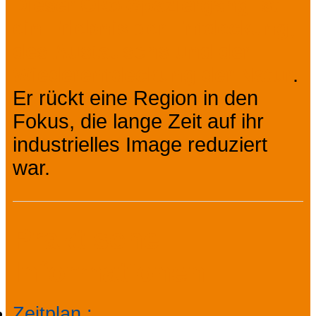
Dieser Öko-Spaziergang ist
ein Erlebnis der Entdeckung,
des Austauschs und der
Wiederentdeckung der Natur
.
Er rückt eine Region in den
Fokus, die lange Zeit auf ihr
industrielles Image reduziert
war.
Praktische
Informationen
Zeitplan
: