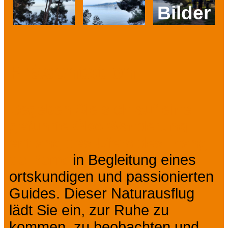
Bilder
Prev
Next
Präsentation
Begeben Sie sich auf eine
geführte Öko-Wanderung
entlang des Ufers des Étang
de Berre
in Begleitung eines
ortskundigen und passionierten
Guides. Dieser Naturausflug
lädt Sie ein, zur Ruhe zu
kommen, zu beobachten und