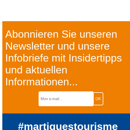
Abonnieren Sie unseren
Newsletter und unsere
Infobriefe mit Insidertipps
und aktuellen
Informationen...
#martiguestourisme