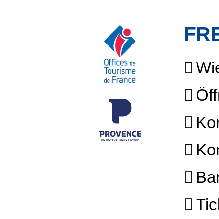
FR
Wie
Öff
Kon
Kon
Bar
Tic