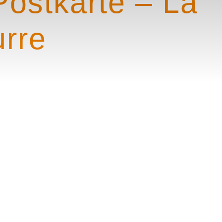
Postkarte – La
urre