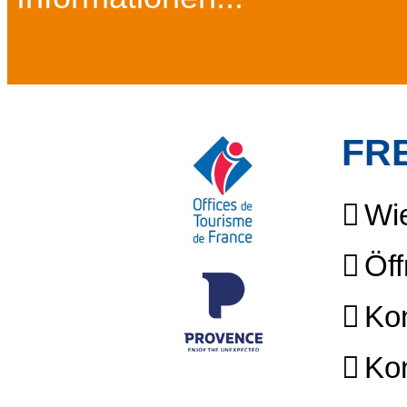
FR
Wie
Öff
Kon
Kon