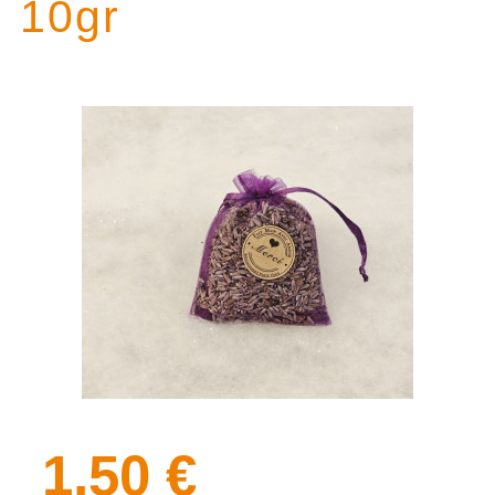
10gr
1,50 €