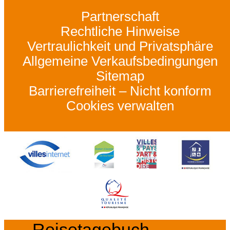
Partnerschaft
Rechtliche Hinweise
Vertraulichkeit und Privatsphäre
Allgemeine Verkaufsbedingungen
Sitemap
Barrierefreiheit – Nicht konform
Cookies verwalten
Reisetagebuch