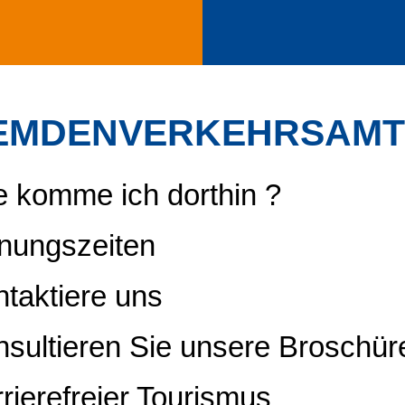
EMDENVERKEHRSAMT
 komme ich dorthin ?
nungszeiten
taktiere uns
sultieren Sie unsere Broschür
rierefreier Tourismus