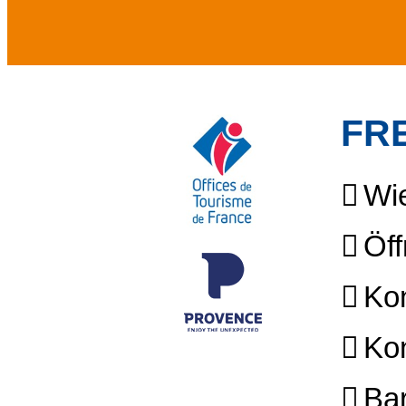
FR
Wie
Öff
Kon
Kon
Bar