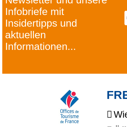
Newsletter und unsere
Infobriefe mit
Insidertipps und
aktuellen
Informationen...
FR
Wie