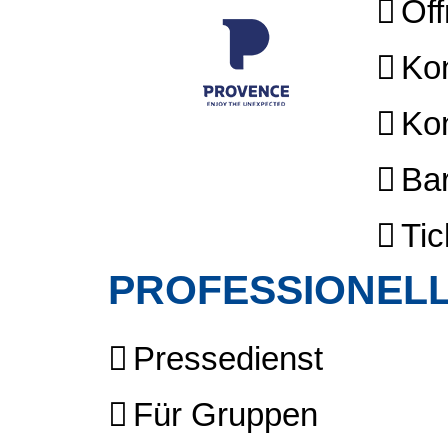
Öff
Kon
Kon
Bar
Tic
PROFESSIONELL
Pressedienst
Für Gruppen