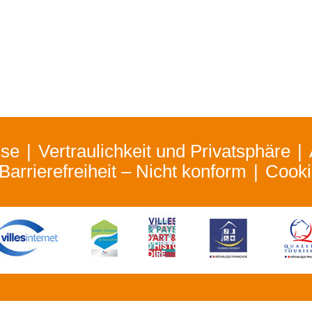
ise
Vertraulichkeit und Privatsphäre
Barrierefreiheit – Nicht konform
Cooki