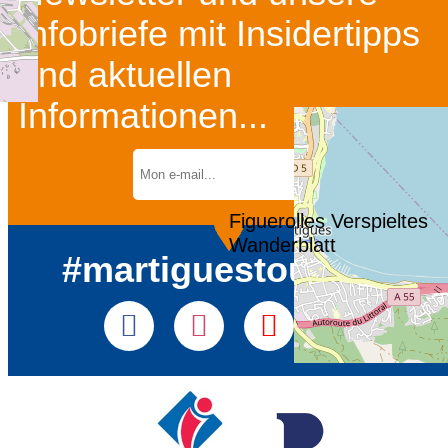
Infobriefe mit Insidertipps
und aktuellen
Informationen...
Figuerolles Verspieltes
Wanderblatt
#martiguestourisme