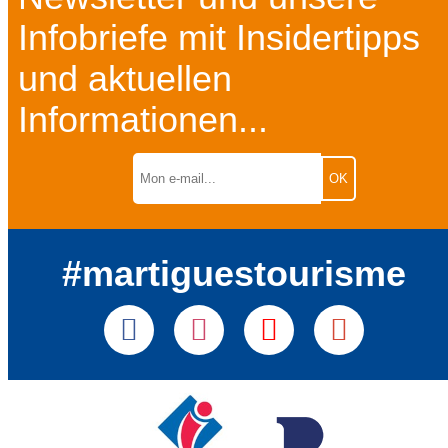
Infobriefe mit Insidertipps
und aktuellen
Informationen...
#martiguestourisme