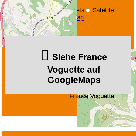
+
−
OpenStreetMap
Streets
Satellite
Leaflet
|
©
OpenStreetMap
Siehe France
Voguette auf
GoogleMaps
France Voguette