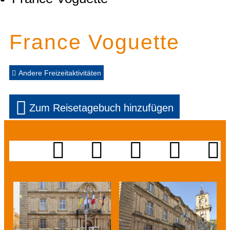
France Voguette
Andere Freizeitaktivitäten
Zum Reisetagebuch hinzufügen