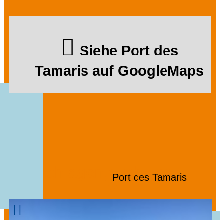
Siehe Port des
Tamaris auf GoogleMaps
Wir schlagen auch vor ...
Port des Tamaris