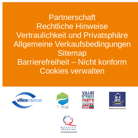
Partnerschaft
Rechtliche Hinweise
Vertraulichkeit und Privatsphäre
Allgemeine Verkaufsbedingungen
Sitemap
Barrierefreiheit – Nicht konform
Cookies verwalten