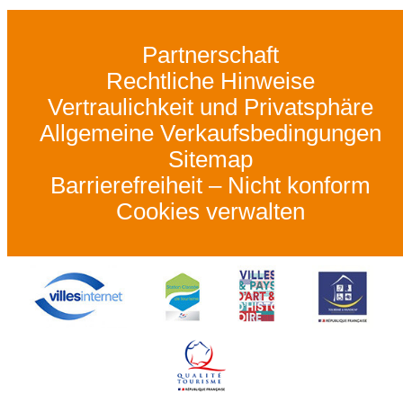
Partnerschaft
Rechtliche Hinweise
Vertraulichkeit und Privatsphäre
Allgemeine Verkaufsbedingungen
Sitemap
Barrierefreiheit – Nicht konform
Cookies verwalten