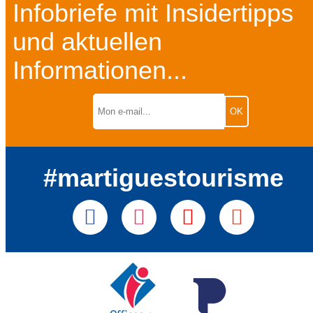
Infobriefe mit Insidertipps
und aktuellen
Informationen...
#martiguestourisme