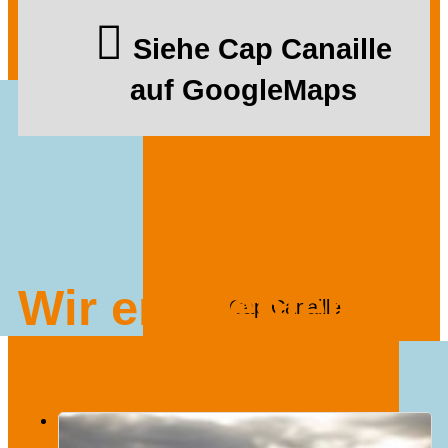
Siehe Cap Canaille
auf GoogleMaps
Wir empfehlen
Cap Canaille
Ihnen ebenfalls