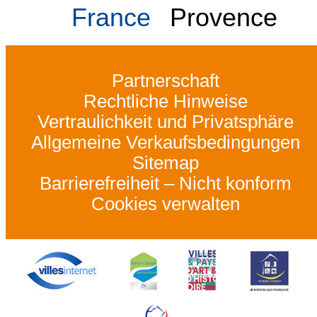
France
Provence
Partnerschaft
Rechtliche Hinweise
Vertraulichkeit und Privatsphäre
Allgemeine Verkaufsbedingungen
Sitemap
Barrierefreiheit – Nicht konform
Cookies verwalten