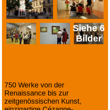
Siehe 6
Bilder
Prev
Next
Präsentation
750 Werke von der
Renaissance bis zur
zeitgenössischen Kunst,
einzigartige Cézanne-