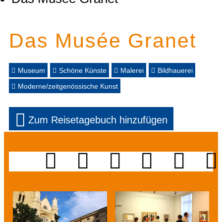
Das Musée Granet
Museum
Schöne Künste
Malerei
Bildhauerei
Moderne/zeitgenössische Kunst
Zum Reisetagebuch hinzufügen