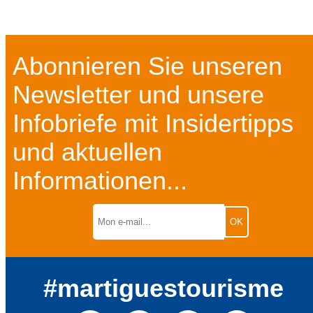
Abonnieren Sie unseren
Newsletter und unsere
Infobriefe mit Insidertipps
und aktuellen
Informationen...
#martiguestourisme