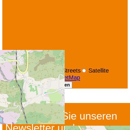
+
−
OpenStreetMap
Streets
Satellite
Leaflet
|
©
OpenStreetMap
GoogleMaps-Karte anzeigen
Abonnieren Sie unseren
Newsletter und unsere