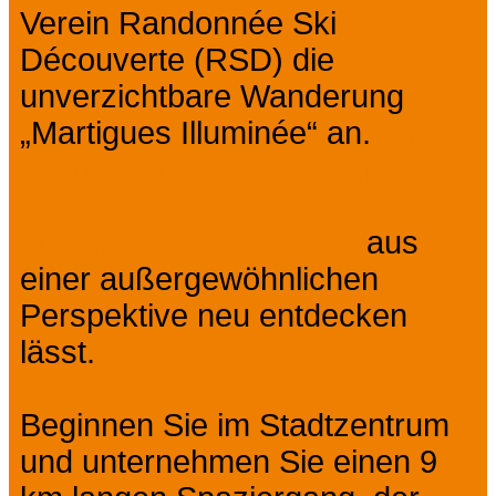
Verein Randonnée Ski
Découverte (RSD) die
unverzichtbare Wanderung
„Martigues Illuminée“ an.
Ein
sportlicher und geselliger
Ausflug, der Sie das
provenzalische Venedig
aus
einer außergewöhnlichen
Perspektive neu entdecken
lässt.
Beginnen Sie im Stadtzentrum
und unternehmen Sie einen 9