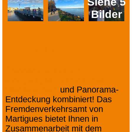
Siehe 5
Bilder
Prev
Next
Präsentation
Gönnen Sie sich ein
einzigartiges Erlebnis, das
Stadtwandern
und Panorama-
Entdeckung kombiniert! Das
Fremdenverkehrsamt von
Martigues bietet Ihnen in
Zusammenarbeit mit dem