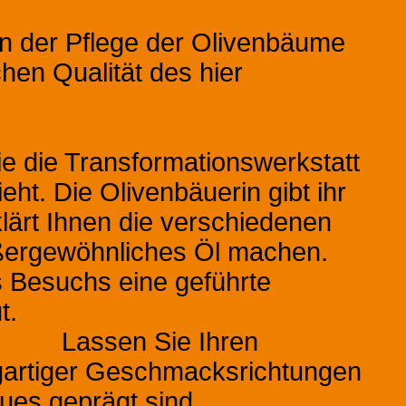
berraschen.
von der Pflege der Olivenbäume
hen Qualität des hier
Sie die Transformationswerkstatt
eht. Die Olivenbäuerin gibt ihr
lärt Ihnen die verschiedenen
außergewöhnliches Öl machen.
 Besuchs eine geführte
t.
Von subtilen Aromen bis hin
ngen:
Lassen Sie Ihren
gartiger Geschmacksrichtungen
gues geprägt sind.