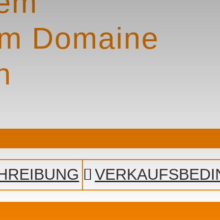
nem
im Domaine
n
HREIBUNG
VERKAUFSBED