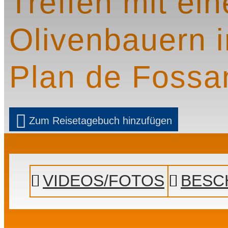
Treffen mit ei
Olivenbauern 
Plan de Fossa
Zum Reisetagebuch hinzufügen
Prev
Next
VIDEOS/FOTOS
BESC