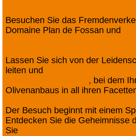
einem lebendigen Land und ein
Besuchen Sie das Fremdenverkehr
Domaine Plan de Fossan und
ver
Pause zwischen Natur, Aromen u
Traditionen.
Lassen Sie sich von der Leidensc
leiten und
betreten Sie diesen aut
einzigartiges Erlebnis
, bei dem I
Olivenanbaus in all ihren Facetten
Der Besuch beginnt mit einem Sp
Entdecken Sie die Geheimnisse di
Sie
sich von der tiefen Verbunden