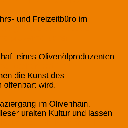
er Familienleidenschaft!
s- und Freizeitbüro im
bringen Sie eine zeitlose
nd provenzalischen
haft eines Olivenölproduzenten
hentischen Ort für ein
hnen die Kunst des
 offenbart wird.
aziergang im Olivenhain.
eser uralten Kultur und lassen
heit dieser jahrhundertealten