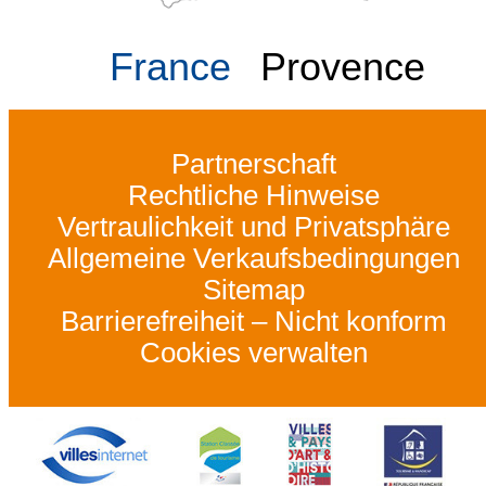
France
Provence
Partnerschaft
Rechtliche Hinweise
Vertraulichkeit und Privatsphäre
Allgemeine Verkaufsbedingungen
Sitemap
Barrierefreiheit – Nicht konform
Cookies verwalten