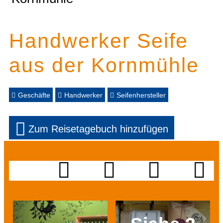
Handwerker Seife
aus der Kornmühle
Geschäfte
Handwerker
Seifenhersteller
Zum Reisetagebuch hinzufügen