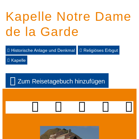
Kapelle Notre Dame
de la Garde
Historische Anlage und Denkmal
Religiöses Erbgut
Kapelle
Zum Reisetagebuch hinzufügen