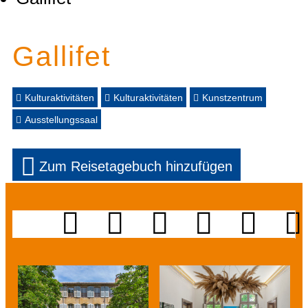
Gallifet
Kulturaktivitäten
Kulturaktivitäten
Kunstzentrum
Ausstellungssaal
Zum Reisetagebuch hinzufügen