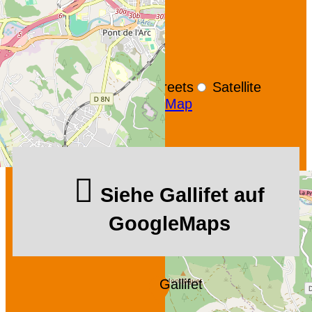
+
−
OpenStreetMap
Streets
Satellite
Leaflet
|
©
OpenStreetMap
Siehe Gallifet auf
GoogleMaps
Gallifet