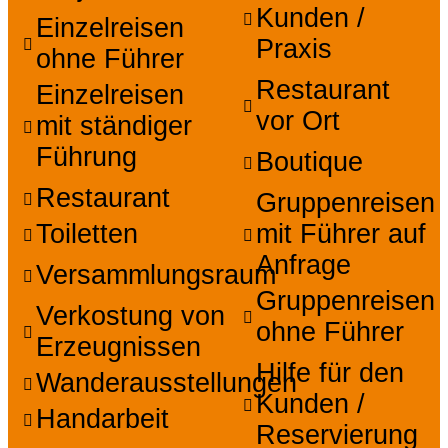
Kunden /
Einzelreisen
Praxis
ohne Führer
Restaurant
Einzelreisen
vor Ort
mit ständiger
Führung
Boutique
Restaurant
Gruppenreisen
Toiletten
mit Führer auf
Anfrage
Versammlungsraum
Gruppenreisen
Verkostung von
ohne Führer
Erzeugnissen
Hilfe für den
Wanderausstellungen
Kunden /
Handarbeit
Reservierung