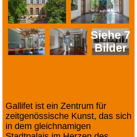
Siehe 7
Bilder
Prev
Next
Präsentation
Gallifet ist ein Zentrum für
zeitgenössische Kunst, das sich
in dem gleichnamigen
Stadtpalais im Herzen des