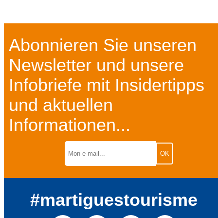
Abonnieren Sie unseren
Newsletter und unsere
Infobriefe mit Insidertipps
und aktuellen
Informationen...
#martiguestourisme