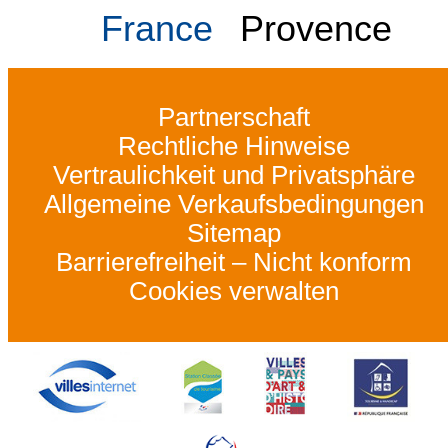
France
Provence
Partnerschaft
Rechtliche Hinweise
Vertraulichkeit und Privatsphäre
Allgemeine Verkaufsbedingungen
Sitemap
Barrierefreiheit – Nicht konform
Cookies verwalten