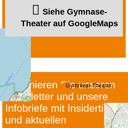
Siehe Gymnase-
Theater auf GoogleMaps
Abonnieren Sie unseren
Gymnase-Theater
Newsletter und unsere
Infobriefe mit Insidertipps
und aktuellen