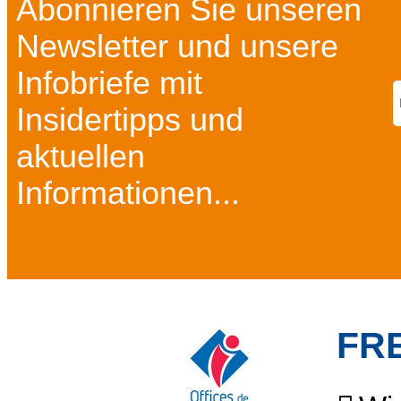
Abonnieren Sie unseren
Newsletter und unsere
Infobriefe mit
Insidertipps und
aktuellen
Informationen...
FR