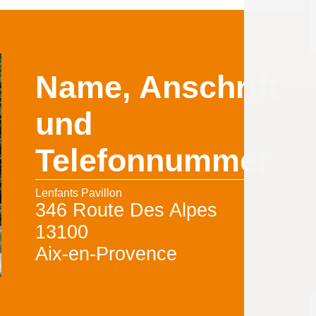
Name, Anschrift
und
Telefonnummer
Lenfants Pavillon
346 Route Des Alpes
13100
Aix-en-Provence