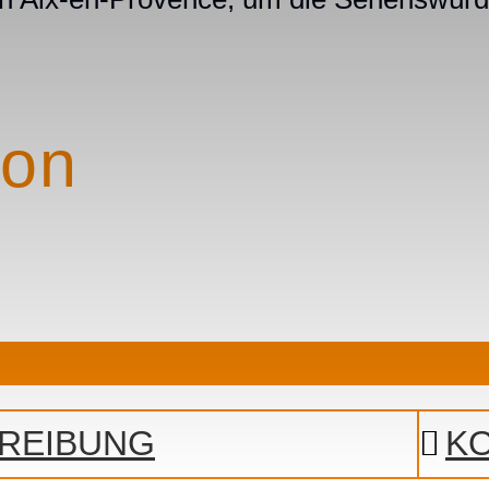
lon
REIBUNG
K