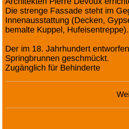
Architekten Pierre Devoux erricht
Die strenge Fassade steht im G
Innenausstattung (Decken, Gypse
bemalte Kuppel, Hufeisentreppe).
Der im 18. Jahrhundert entworfen
Springbrunnen geschmückt.
Zugänglich für Behinderte
Wei
Allgemeine Informati