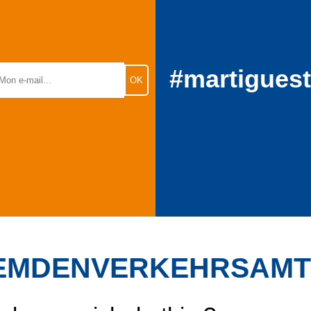
#martigues
EMDENVERKEHRSAMT