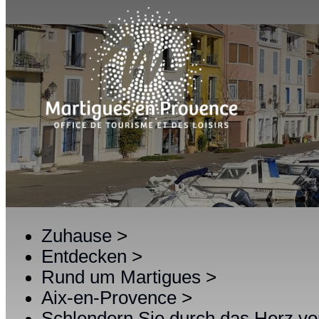
Zuhause
>
Entdecken
>
Rund um Martigues
>
Aix-en-Provence
>
Schlendern Sie durch das Herz v