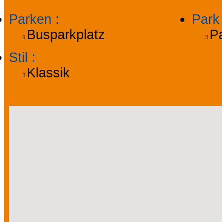
Parken
:
Par
Busparkplatz
P
Stil
:
Klassik