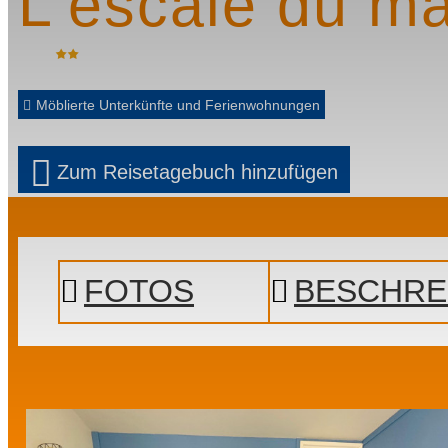
L'escale du ma
Möblierte Unterkünfte und Ferienwohnungen
Zum Reisetagebuch hinzufügen
Prev
Next
FOTOS
BESCHRE