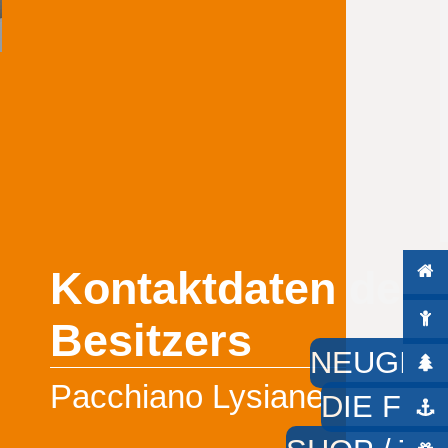
Kontaktdaten des
Besitzers
NEUGIER
Pacchiano Lysiane
DIE FÜS