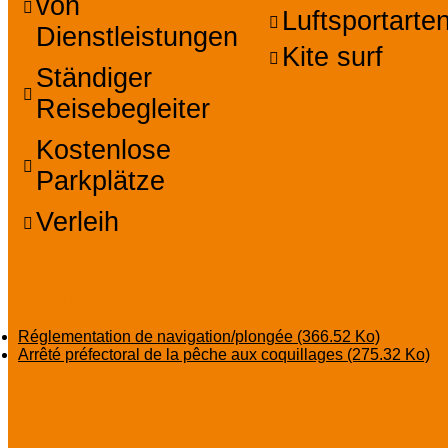
von
Luftsportarte
Dienstleistungen
Kite surf
Ständiger
Reisebegleiter
Kostenlose
Parkplätze
Verleih
Download
Réglementation de navigation/plongée
(366.52 Ko)
Arrêté préfectoral de la pêche aux coquillages
(275.32 Ko)