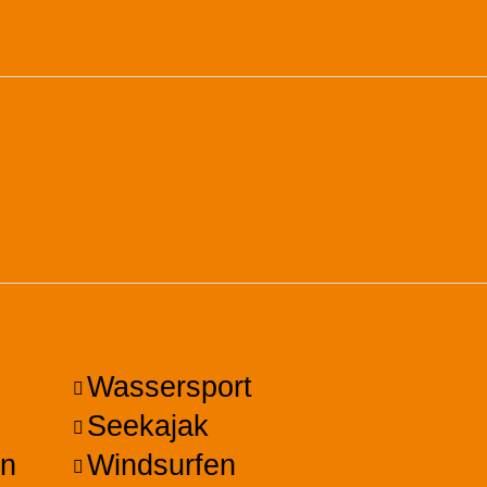
onen
, Komfort
Wassersport
Seekajak
en
Windsurfen