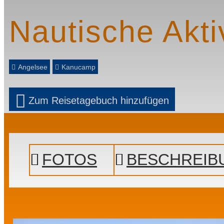
Nautische Akti
Angelsee
Kanucamp
Zum Reisetagebuch hinzufügen
Prev
Next
FOTOS
BESCHREIB