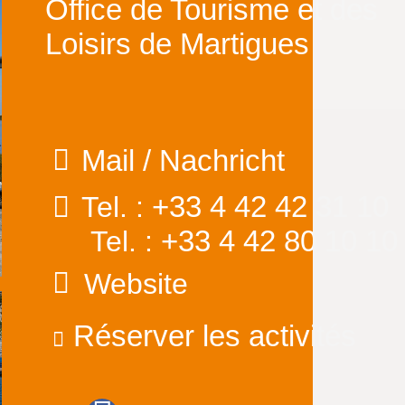
Office de Tourisme et des
Loisirs de Martigues
Mail / Nachricht
+33 4 42 42 31 10
Tel. :
+33 4 42 80 10 10
Tel. :
Website
Réserver les activités