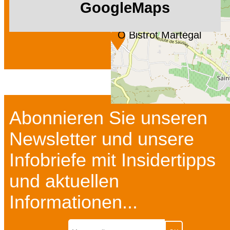
GoogleMaps
O Bistrot Martégal
Abonnieren Sie unseren
Newsletter und unsere
Infobriefe mit Insidertipps
und aktuellen
Informationen...