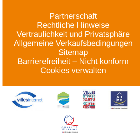
Partnerschaft
Rechtliche Hinweise
Vertraulichkeit und Privatsphäre
Allgemeine Verkaufsbedingungen
Sitemap
Barrierefreiheit – Nicht konform
Cookies verwalten