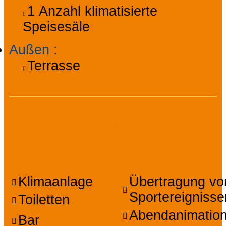
1
Anzahl klimatisierte
Speisesäle
Außen
:
Terrasse
Ausstattung,
Services, Komfort
Klimaanlage
Übertragung vo
Sportereignisse
Toiletten
Abendanimatio
Bar