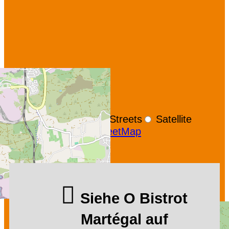
+
−
OpenStreetMap
Streets
Satellite
Leaflet
|
©
OpenStreetMap
Siehe O Bistrot
Martégal auf