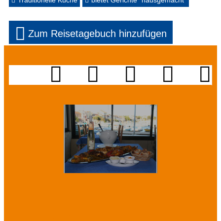
Traditionelle Küche
bietet Gerichte "hausgemacht"
Zum Reisetagebuch hinzufügen
Präsentation