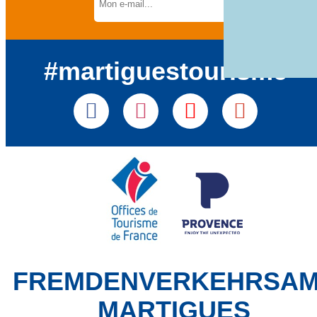
#martiguestourisme
FREMDENVERKEHRSA
MARTIGUES