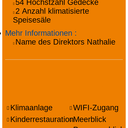
54
Höchstzahl Gedecke
2
Anzahl klimatisierte
Speisesäle
Mehr Informationen
:
Name des Direktors
Nathalie
Ausstattung,
Services, Komfort
Klimaanlage
WIFI-Zugang
Kinderrestauration
Meerblick