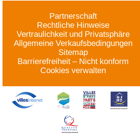
Partnerschaft
Rechtliche Hinweise
Vertraulichkeit und Privatsphäre
Allgemeine Verkaufsbedingungen
Sitemap
Barrierefreiheit – Nicht konform
Cookies verwalten