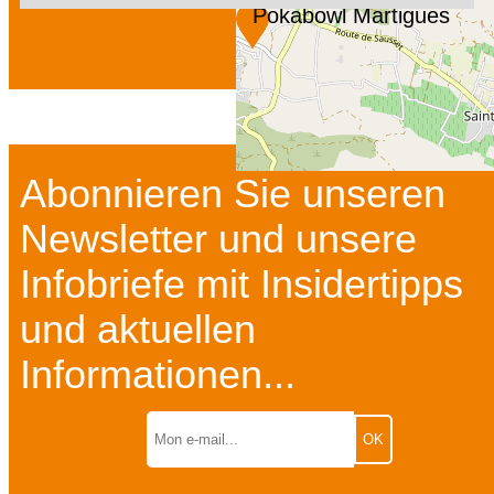
Pokabowl Martigues
Abonnieren Sie unseren
Newsletter und unsere
Infobriefe mit Insidertipps
und aktuellen
Informationen...