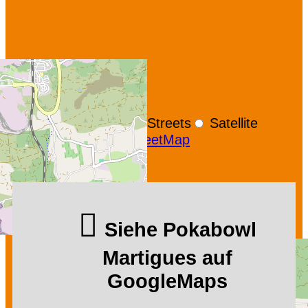
+
−
OpenStreetMap
Streets
Satellite
Leaflet
|
©
OpenStreetMap
Siehe Pokabowl
Martigues auf
GoogleMaps