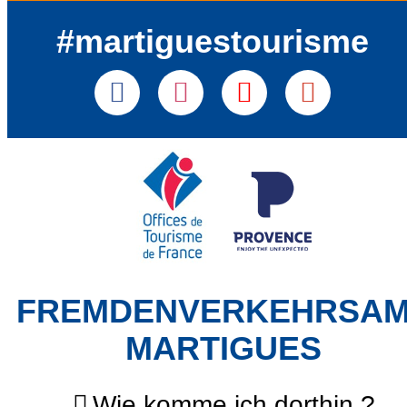
#martiguestourisme
FREMDENVERKEHRSA
MARTIGUES
Wie komme ich dorthin ?