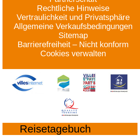
Rechtliche Hinweise
Vertraulichkeit und Privatsphäre
Allgemeine Verkaufsbedingungen
Sitemap
Barrierefreiheit – Nicht konform
Cookies verwalten
Reisetagebuch