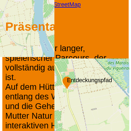
Leaflet
|
©
OpenStreetMap
Präsentation
Ein 500 Meter langer,
spielerischer Parcours, der
vollständig auf Stelzen angelegt
ist.
Entdeckungspfad
Auf dem Hüttenpfad können Sie
entlang des Wassers wandern
und die Geheimnisse von
Mutter Natur entdecken. In acht
interaktiven Hütten können Sie