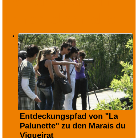
Wir empfehlen
Ihnen ebenfalls
Entdeckungspfad von "La
Palunette" zu den Marais du
Vigueirat