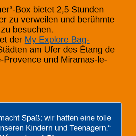
er“-Box bietet 2,5 Stunden
nger zu verweilen und berühmte
 zu besuchen.
tet der
My Explore Bag-
 Städten am Ufer des Étang de
de-Provence und Miramas-le-
 macht Spaß; wir hatten eine tolle
unseren Kindern und Teenagern.“