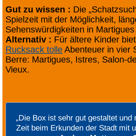
Gut zu wissen :
Die „Schatzsuch
Spielzeit mit der Möglichkeit, lä
Sehenswürdigkeiten in Martigues
Alternativ :
Für ältere Kinder bie
Rucksack tolle
Abenteuer in vier
Berre: Martigues, Istres, Salon-
Vieux.
„Die Box ist sehr gut gestaltet und
Zeit beim Erkunden der Stadt mit 