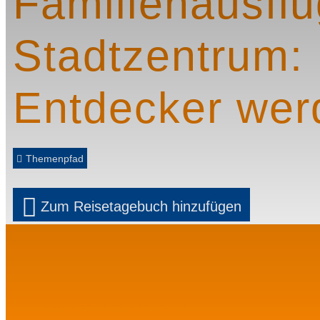
Familienausflu
Stadtzentrum: 
Entdecker wer
Themenpfad
Zum Reisetagebuch hinzufügen
Präsentation