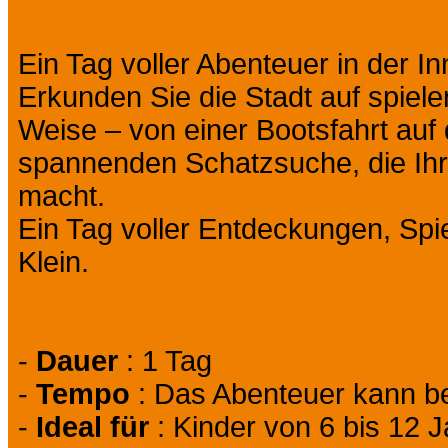
Ein Tag voller Abenteuer in der I
Erkunden Sie die Stadt auf spiel
Weise – von einer Bootsfahrt auf 
spannenden Schatzsuche, die Ih
macht.
Ein Tag voller Entdeckungen, Spi
Klein.
Auf einen Blick :
-
Dauer
: 1 Tag
-
Tempo
: Das Abenteuer kann b
Prev
Next
-
Ideal für
: Kinder von 6 bis 12 