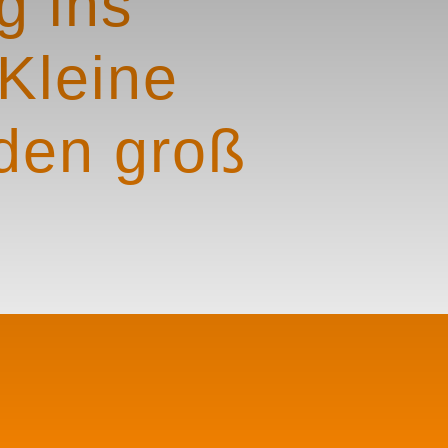
g ins
Kleine
den groß