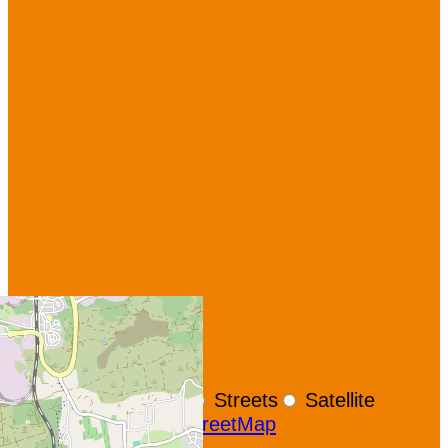
+
−
OpenStreetMap
Streets
Satellite
Leaflet
|
©
OpenStreetMap