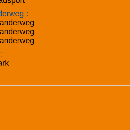
adsport
derweg
:
anderweg
anderweg
anderweg
k
:
ark
, Komfort