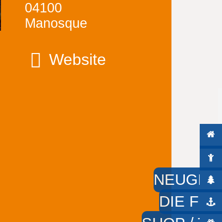
04100
Manosque
Website
NEUGIER
DIE FÜS