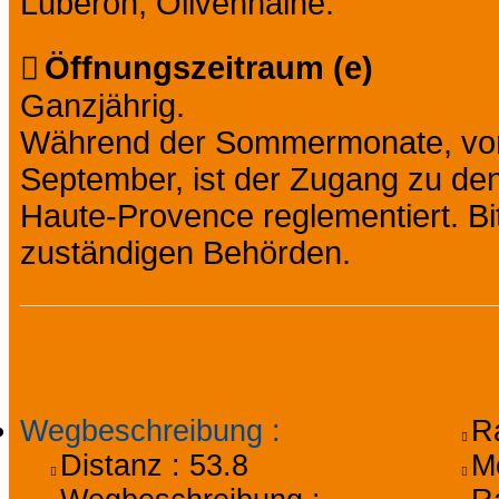
Luberon, Olivenhaine.
Öffnungszeitraum (e)
Ganzjährig.
Während der Sommermonate, vom 
September, ist der Zugang zu de
Haute-Provence reglementiert. Bi
zuständigen Behörden.
Praktische Informati
Wegbeschreibung
:
R
Distanz :
53.8
M