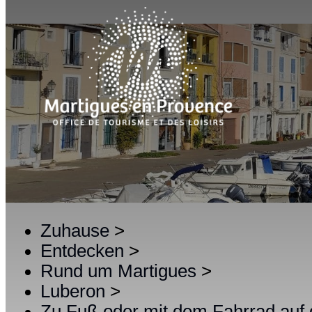
Zuhause
>
Entdecken
>
Rund um Martigues
>
Luberon
>
Zu Fuß oder mit dem Fahrrad auf