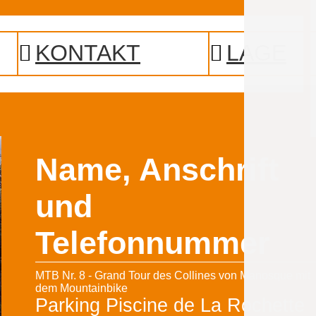
KONTAKT
LAGE
Name, Anschrift
und
Telefonnummer
MTB Nr. 8 - Grand Tour des Collines von Manosque mit
dem Mountainbike
Parking Piscine de La Rochette