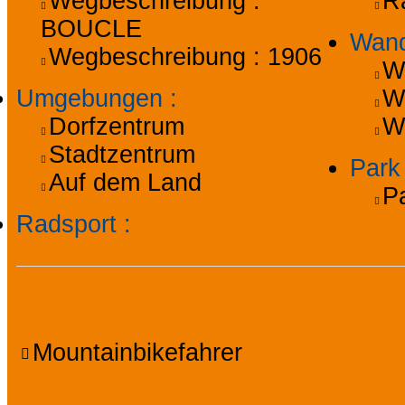
Wegbeschreibung :
R
BOUCLE
Wan
Wegbeschreibung :
1906
W
Umgebungen
:
W
Dorfzentrum
W
Stadtzentrum
Par
Auf dem Land
P
Radsport
:
Ausstattung, Services
Mountainbikefahrer