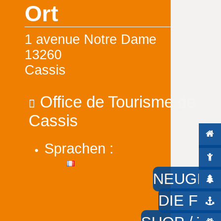
Ort
1 avenue Notre Dame
13260
Cassis
Office de Tourisme de
Cassis
Sprachen :
NEUGIER
DIE FÜS