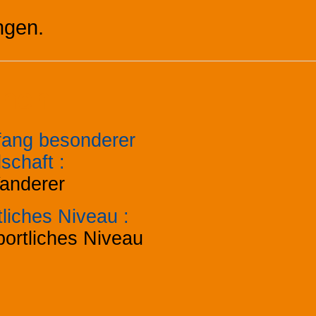
ngen.
onen
ang besonderer
schaft
:
anderer
tliches Niveau
:
ortliches Niveau