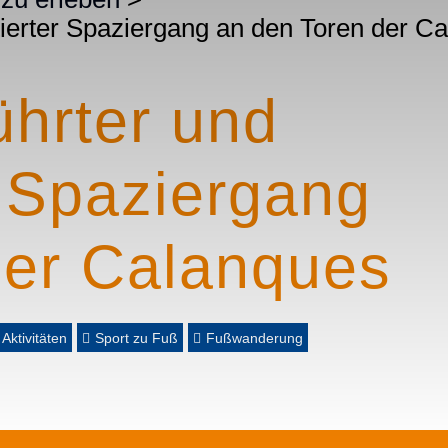
ierter Spaziergang an den Toren der C
ührter und
 Spaziergang
der Calanques
 Aktivitäten
Sport zu Fuß
Fußwanderung