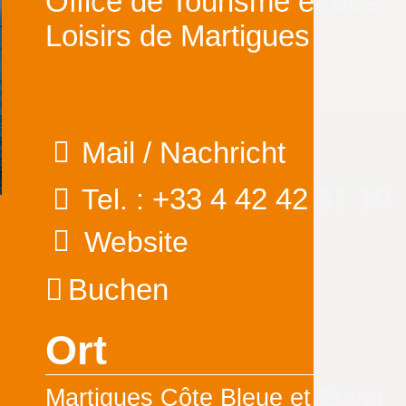
Office de Tourisme et des
Loisirs de Martigues
Mail / Nachricht
+33 4 42 42 31 10
Tel. :
Website
Buchen
Ort
Martigues Côte Bleue et Etang