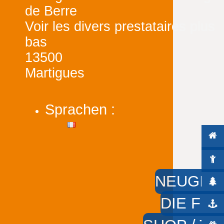
de Berre
Voir les divers prestataires plus
bas
13500
Martigues
Sprachen :
NEUGIER
DIE FÜS