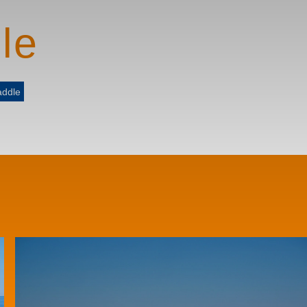
le
addle