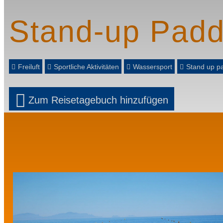
Stand-up Padd
Freiluft
Sportliche Aktivitäten
Wassersport
Stand up p
Zum Reisetagebuch hinzufügen
Prev
Next