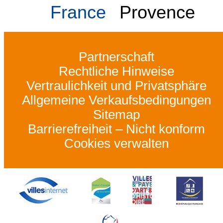
France
Provence
Partnerschaft
Rechtliche Hinweise
Vertraulichkeit und Privatsphäre
Allgemeine Verkaufsbedingungen
Sitemap
Barrierefreiheit – Nicht konform
Cookies verwalten