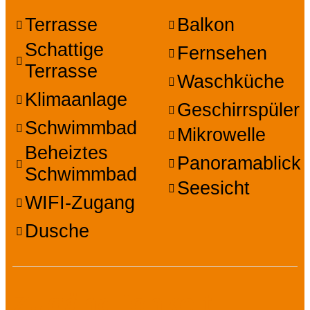
Terrasse
Balkon
Schattige
Fernsehen
Terrasse
Waschküche
Klimaanlage
Geschirrspüler
Schwimmbad
Mikrowelle
Beheiztes
Panoramablick
Schwimmbad
Seesicht
WIFI-Zugang
Dusche
Zugänglichkeit