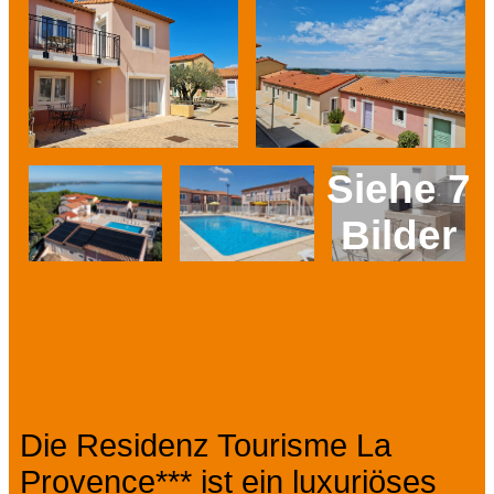
Siehe 7
Bilder
Prev
Next
Präsentation
Die Residenz Tourisme La
Provence*** ist ein luxuriöses