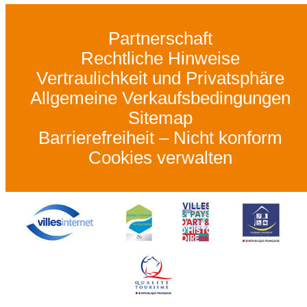
Partnerschaft
Rechtliche Hinweise
Vertraulichkeit und Privatsphäre
Allgemeine Verkaufsbedingungen
Sitemap
Barrierefreiheit – Nicht konform
Cookies verwalten