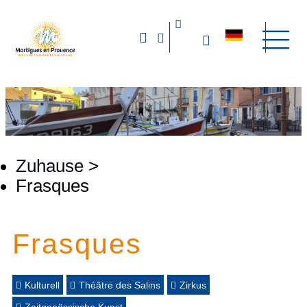
Zuhause
>
Frasques
Frasques
Kulturell
Théâtre des Salins
Zirkus