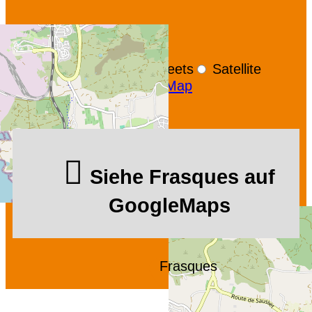
+
−
OpenStreetMap
Streets
Satellite
Leaflet
|
©
OpenStreetMap
Siehe Frasques auf
GoogleMaps
Frasques