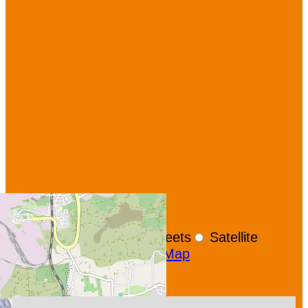
+
−
OpenStreetMap
Streets
Satellite
Leaflet
|
©
OpenStreetMap