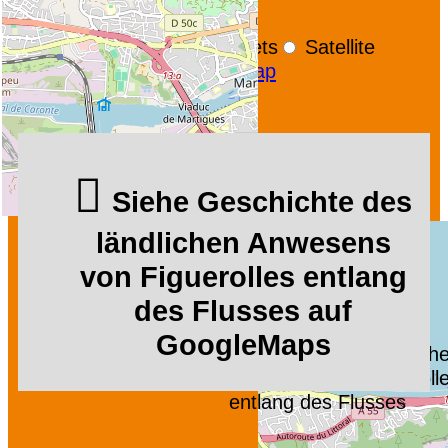
+
−
OpenStreetMap
Streets
Satellite
Leaflet
|
©
OpenStreetMap
Siehe Geschichte des
ländlichen Anwesens
von Figuerolles entlang
des Flusses auf
GoogleMaps
Geschichte des ländlich
Anwesens von Figueroll
entlang des Flusses