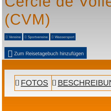
Cercle de Voil
(CVM)
Vereine
Sportvereine
Wassersport
Zum Reisetagebuch hinzufügen
Prev
Next
FOTOS
BESCHREIBU