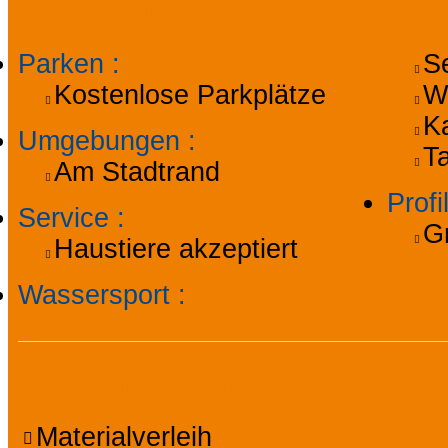
Allgemeine Informati
Parken
:
S
Kostenlose Parkplätze
W
K
Umgebungen
:
T
Am Stadtrand
Prof
Service
:
G
Haustiere akzeptiert
Wassersport
:
Ausstattung, Services
Materialverleih