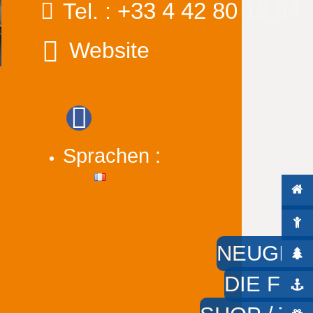
+33 4 42 80 12 94
Tel. :
Website
Sprachen :
NEUGIER
DIE FÜS