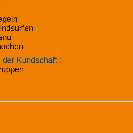
onen
egeln
indsurfen
anu
auchen
il der Kundschaft
:
ruppen
, Komfort