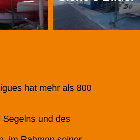
tigues hat mehr als 800
.
es Segelns und des
n, im Rahmen seiner