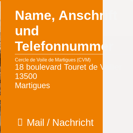
Name, Anschrift
und
Telefonnummer
Cercle de Voile de Martigues (CVM)
18 boulevard Touret de Vallier
13500
Martigues
Mail / Nachricht